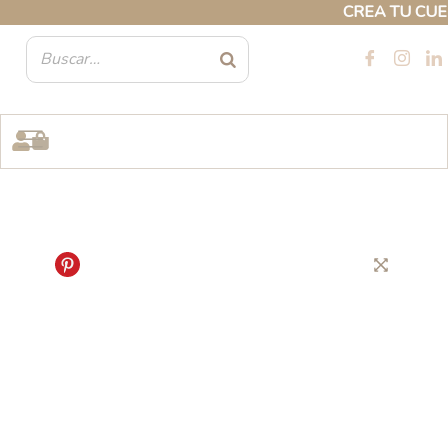
Ir
CREA TU CUENTA
al
contenido