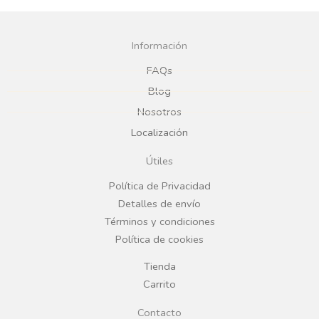
a
n
c
s
Información
e
t
FAQs
Blog
b
a
Nosotros
Localización
o
g
Útiles
o
r
Política de Privacidad
Detalles de envío
k
a
Términos y condiciones
Política de cookies
m
Tienda
Carrito
Contacto