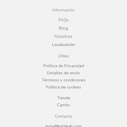
c
s
Información
e
t
FAQs
Blog
b
a
Nosotros
Localización
o
g
Útiles
o
r
Política de Privacidad
Detalles de envío
k
a
Términos y condiciones
Política de cookies
m
Tienda
Carrito
Contacto
hola@krittikali.com