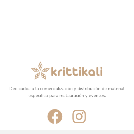
Dedicados a la comercialización y distribución de material
especifico para restauración y eventos.
F
I
a
n