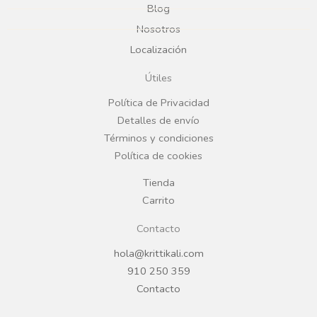
Blog
b
a
Nosotros
Localización
o
g
Útiles
o
r
Política de Privacidad
Detalles de envío
k
a
Términos y condiciones
Política de cookies
m
Tienda
Carrito
Contacto
hola@krittikali.com
910 250 359
Contacto