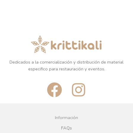
Dedicados a la comercialización y distribución de material
especifico para restauración y eventos.
F
I
a
n
c
s
Información
e
t
FAQs