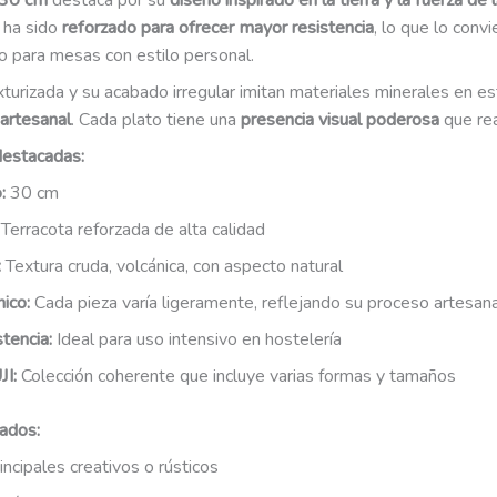
 30 cm
destaca por su
diseño inspirado en la tierra y la fuerza de 
, ha sido
reforzado para ofrecer mayor resistencia
, lo que lo convi
o para mesas con estilo personal.
xturizada y su acabado irregular imitan materiales minerales en 
artesanal
. Cada plato tiene una
presencia visual poderosa
que rea
destacadas:
:
30 cm
Terracota reforzada de alta calidad
:
Textura cruda, volcánica, con aspecto natural
ico:
Cada pieza varía ligeramente, reflejando su proceso artesana
stencia:
Ideal para uso intensivo en hostelería
I:
Colección coherente que incluye varias formas y tamaños
ados:
incipales creativos o rústicos