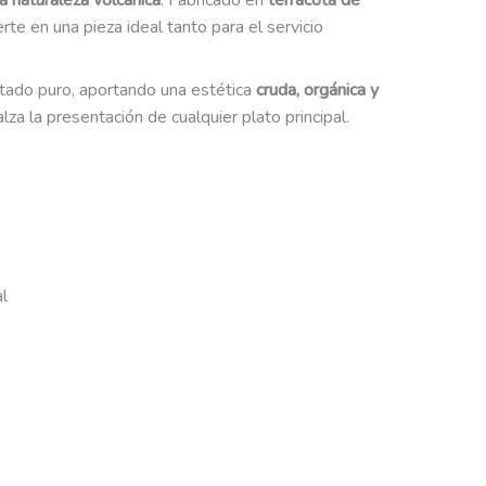
la naturaleza volcánica
. Fabricado en
terracota de
erte en una pieza ideal tanto para el servicio
estado puro, aportando una estética
cruda, orgánica y
lza la presentación de cualquier plato principal.
l