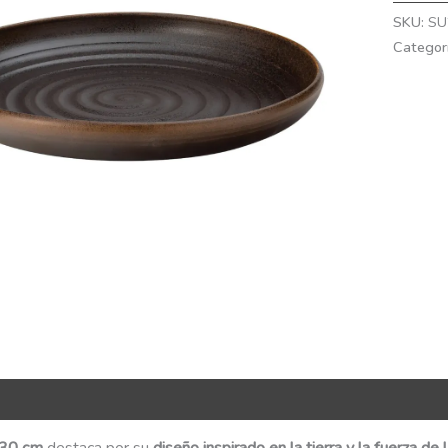
SKU:
SU
Categor
R Code