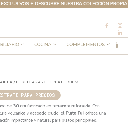
IVOS ✦ DESCUBRE NUESTRA COLECCIÓN PROPIA DE PROD
BILIARIO
COCINA
COMPLEMENTOS
AJILLA
/
PORCELANA
/ FUJI PLATO 30CM
ÍSTRATE PARA PRECIOS
lano de
30 cm
fabricado en
terracota reforzada
. Con
tura volcánica y acabado crudo, el
Plato Fuji
ofrece una
ción impactante y natural para platos principales.