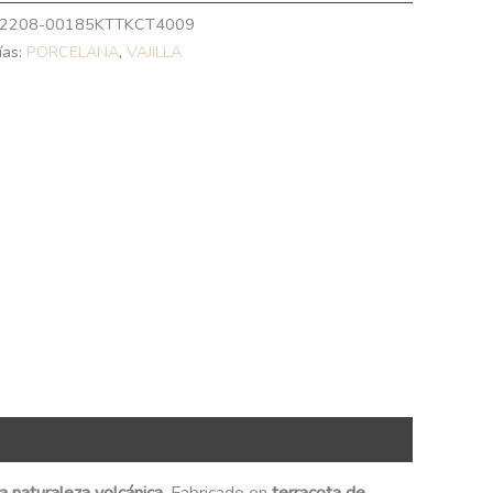
2208-00185KTTKCT4009
ías:
PORCELANA
,
VAJILLA