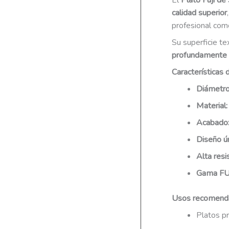
El
Plato Fuji de
calidad superior
profesional com
Su superficie te
profundamente 
Características 
Diámetro
Material:
Acabado
Diseño ún
Alta resi
Gama FUJ
Usos recomend
Platos pr