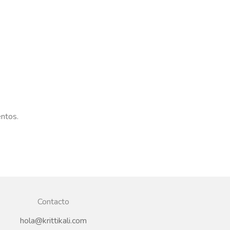
entos.
Contacto
hola@krittikali.com