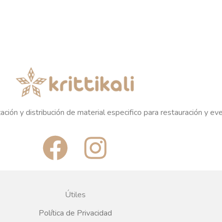
ación y distribución de material especifico para restauración y ev
F
I
a
n
c
s
Útiles
e
t
Política de Privacidad