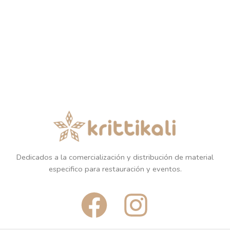
Dedicados a la comercialización y distribución de material
especifico para restauración y eventos.
F
I
a
n