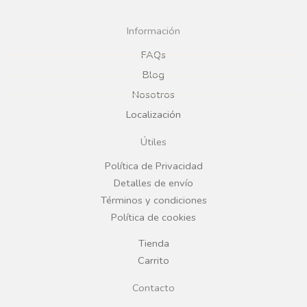
c
s
Información
e
t
FAQs
Blog
b
a
Nosotros
Localización
o
g
Útiles
o
r
Política de Privacidad
Detalles de envío
k
a
Términos y condiciones
Política de cookies
m
Tienda
Carrito
Contacto