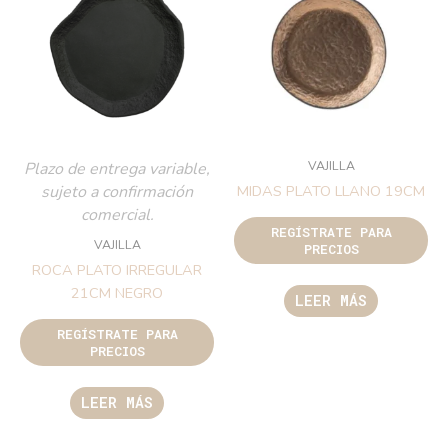
VAJILLA
Plazo de entrega variable,
sujeto a confirmación
MIDAS PLATO LLANO 19CM
comercial.
REGÍSTRATE PARA
VAJILLA
PRECIOS
ROCA PLATO IRREGULAR
21CM NEGRO
LEER MÁS
REGÍSTRATE PARA
PRECIOS
LEER MÁS