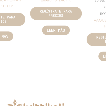
RA AHUMAR
Biberón S. 240 ml.
sujeto
 100 Gr
c
REGÍSTRATE PARA
RO
PRECIOS
ATE PARA
VAQU
CIOS
LEER MÁS
 MÁS
REGÍ
L