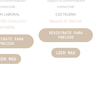
 a confirmación
sujeto a confirmación
omercial.
comercial.
PA LABORAL
COCTELERIA
ERO CHALECO
Biberón M. 360 ml.
HOMBRE
REGÍSTRATE PARA
PRECIOS
STRATE PARA
PRECIOS
LEER MÁS
EER MÁS