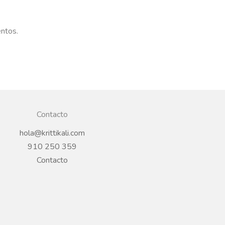
entos.
Contacto
hola@krittikali.com
910 250 359
Contacto