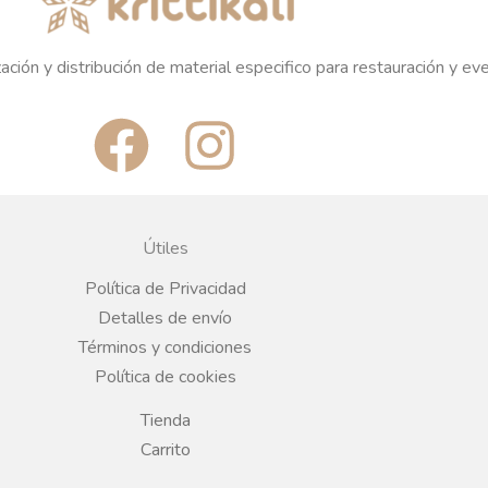
ación y distribución de material especifico para restauración y ev
F
I
a
n
c
s
Útiles
e
t
Política de Privacidad
Detalles de envío
b
a
Términos y condiciones
Política de cookies
o
g
Tienda
o
r
Carrito