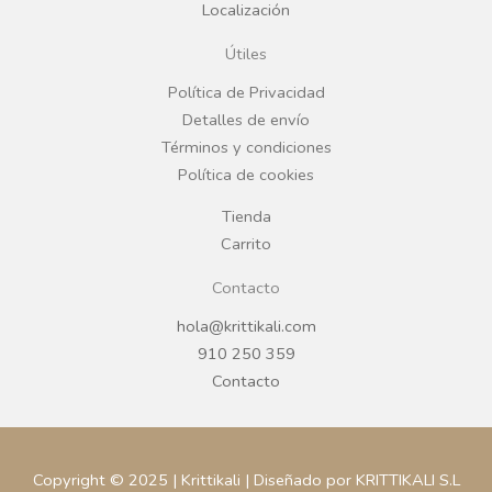
Localización
o
g
Útiles
o
r
Política de Privacidad
Detalles de envío
k
a
Términos y condiciones
Política de cookies
m
Tienda
Carrito
Contacto
hola@krittikali.com
910 250 359
Contacto
Copyright © 2025 | Krittikali | Diseñado por KRITTIKALI S.L