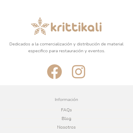
Dedicados a la comercialización y distribución de material
especifico para restauración y eventos.
F
I
a
n
c
s
Información
e
t
FAQs
Blog
b
a
Nosotros