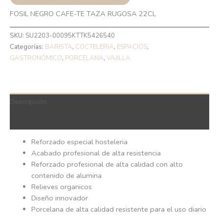
FOSIL NEGRO CAFE-TE TAZA RUGOSA 22CL
SKU:
SU2203-00095KTTK5426540
Categorías:
BARISTA
,
COCTELERIA
,
ESPACIOS
,
GASTRONÓMICO
,
PORCELANA
,
VAJILLA
Descripción
QR Code
Reforzado especial hosteleria
Acabado profesional de alta resistencia
Reforzado profesional de alta calidad con alto
contenido de alumina
Relieves organicos
Diseño innovador
Porcelana de alta calidad resistente para el uso diario