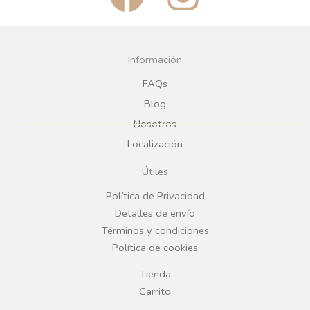
a
n
c
s
Información
e
t
FAQs
Blog
b
a
Nosotros
Localización
o
g
Útiles
o
r
Política de Privacidad
Detalles de envío
k
a
Términos y condiciones
Política de cookies
m
Tienda
Carrito