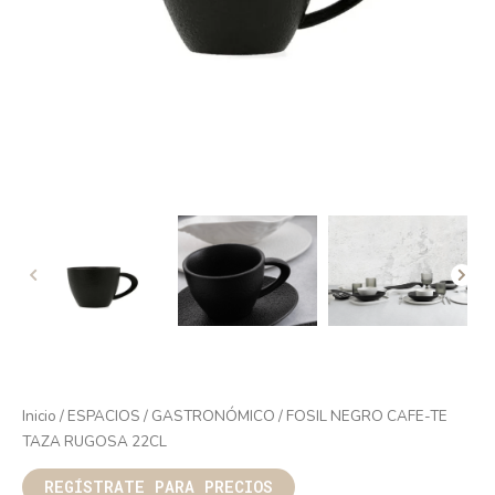
Inicio
/
ESPACIOS
/
GASTRONÓMICO
/ FOSIL NEGRO CAFE-TE
TAZA RUGOSA 22CL
REGÍSTRATE PARA PRECIOS