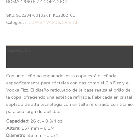
ROMA 1960 FIZZ COPA 26CL
SKU:
SU2204-00102KTTK12882_01
Categorías:
COPAS Y VASOS
,
CRISTAL
Descripción
QR Code
Con un diseño acampanado, esta copa está diseñada
específicamente para cócteles con gas como el Gin Fizz y el
Vodka Fizz. El diseño reticulado de la base realza el brillo de
la copa, ofreciendo una estética refinada. Fabricada en cristal
soplado de alta tecnología con un tallo reforzado con titanio
para una larga durabilidad.
Capacidad:
26 cl – 8 3/4 oz
Altura:
157 mm – 6 1/4
Diámetro:
96 mm – 3 3/4