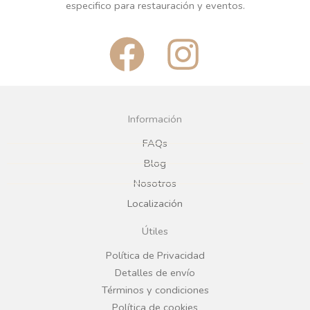
especifico para restauración y eventos.
F
I
a
n
c
s
Información
e
t
FAQs
Blog
b
a
Nosotros
Localización
o
g
Útiles
o
r
Política de Privacidad
Detalles de envío
k
a
Términos y condiciones
Política de cookies