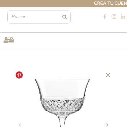
Ir
CREA TU CUENTA 
al
contenido