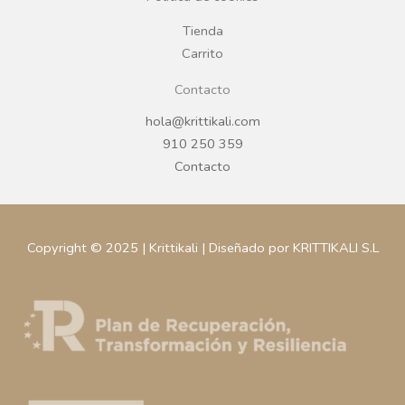
m
Tienda
Carrito
Contacto
hola@krittikali.com
910 250 359
Contacto
Copyright © 2025 | Krittikali | Diseñado por KRITTIKALI S.L