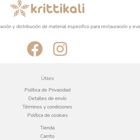
ación y distribución de material especifico para restauración y ev
F
I
a
n
c
s
Útiles
e
t
Política de Privacidad
Detalles de envío
b
a
Términos y condiciones
Política de cookies
o
g
Tienda
Carrito