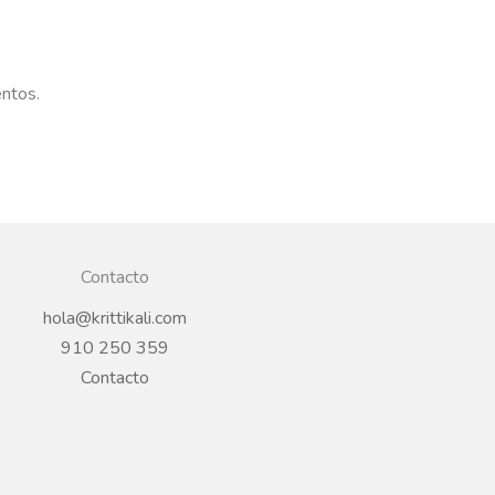
entos.
Contacto
hola@krittikali.com
910 250 359
Contacto