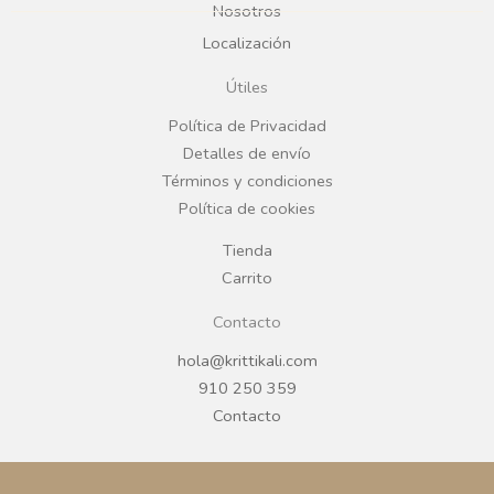
b
a
Nosotros
Localización
o
g
Útiles
o
r
Política de Privacidad
Detalles de envío
k
a
Términos y condiciones
Política de cookies
m
Tienda
Carrito
Contacto
hola@krittikali.com
910 250 359
Contacto