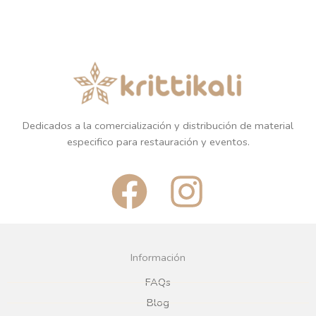
Dedicados a la comercialización y distribución de material
especifico para restauración y eventos.
F
I
a
n
c
s
Información
e
t
FAQs
Blog