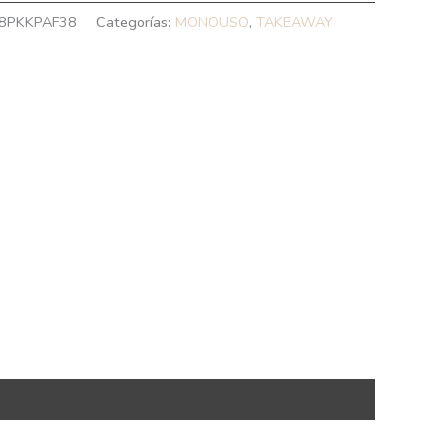
8PKKPAF38
Categorías:
MONOUSO
,
TAKEAWAY