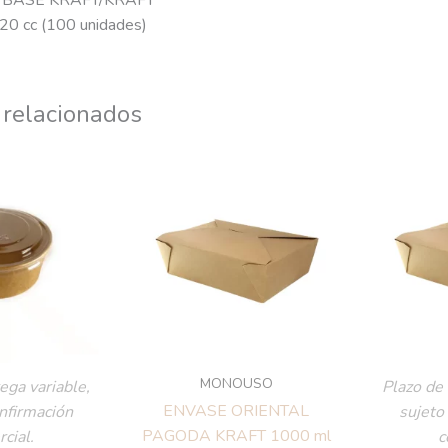
BASE KRAFT/KRAFT
0 cc (100 unidades)
 relacionados
MONOUSO
ega variable,
Plazo de 
ENVASE ORIENTAL
onfirmación
sujeto
PAGODA KRAFT 1000 ml
cial.
c