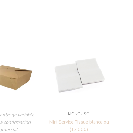
MONOUSO
entrega variable,
Mini Service Tissue blanca qq
 a confirmación
(12.000)
omercial.