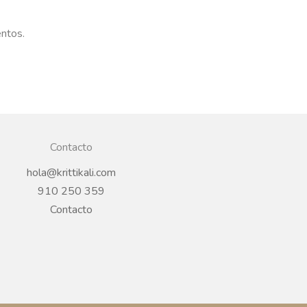
entos.
Contacto
hola@krittikali.com
910 250 359
Contacto