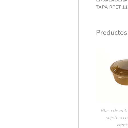
ENSALADERA 
TAPA RPET 112
Productos
Plazo de entr
sujeto a c
comer