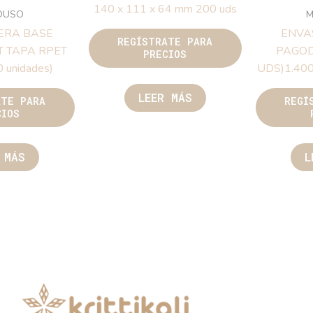
140 x 111 x 64 mm 200 uds
OUSO
ERA BASE
ENVA
REGÍSTRATE PARA
T TAPA RPET
PAGOD
PRECIOS
0 unidades)
UDS)1.40
LEER MÁS
ATE PARA
REGÍ
CIOS
 MÁS
L