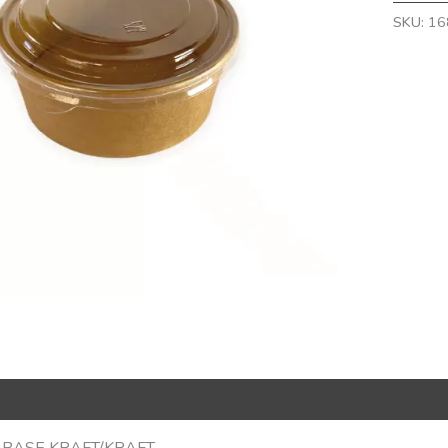
SKU:
16
R Code