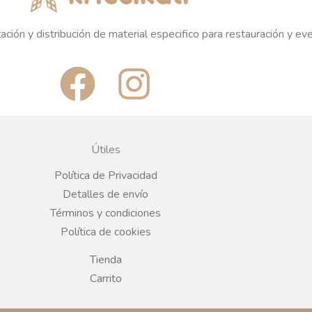
ación y distribución de material especifico para restauración y ev
F
I
a
n
c
s
Útiles
e
t
Política de Privacidad
Detalles de envío
b
a
Términos y condiciones
Política de cookies
o
g
Tienda
o
r
Carrito