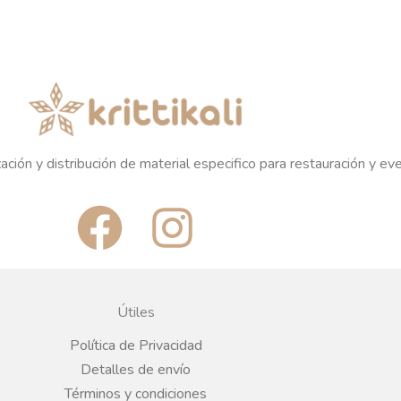
ación y distribución de material especifico para restauración y ev
F
I
a
n
c
s
Útiles
e
t
Política de Privacidad
Detalles de envío
b
a
Términos y condiciones