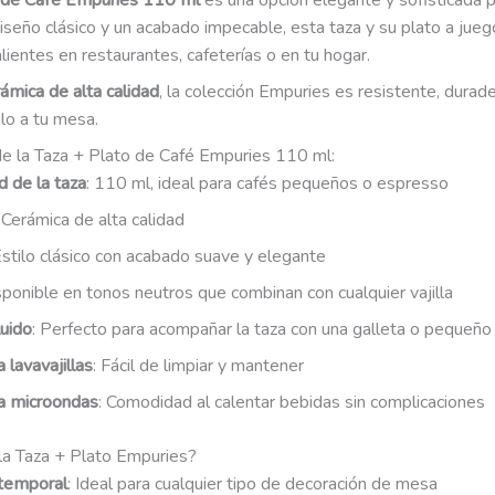
 de Café Empuries 110 ml
es una opción elegante y sofisticada p
diseño clásico y un acabado impecable, esta taza y su plato a jue
lientes en restaurantes, cafeterías o en tu hogar.
ámica de alta calidad
, la colección Empuries es resistente, durad
lo a tu mesa.
 de la Taza + Plato de Café Empuries 110 ml:
 de la taza
: 110 ml, ideal para cafés pequeños o espresso
: Cerámica de alta calidad
Estilo clásico con acabado suave y elegante
sponible en tonos neutros que combinan con cualquier vajilla
luido
: Perfecto para acompañar la taza con una galleta o pequeño 
 lavavajillas
: Fácil de limpiar y mantener
a microondas
: Comodidad al calentar bebidas sin complicaciones
 la Taza + Plato Empuries?
temporal
: Ideal para cualquier tipo de decoración de mesa