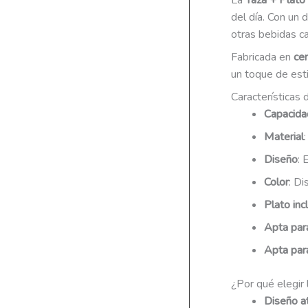
La
Taza + Plato
del día. Con un 
otras bebidas ca
Fabricada en
cer
un toque de esti
Características
Capacidad
Material
Diseño
: 
Color
: Di
Plato inc
Apta para
Apta par
¿Por qué elegir
Diseño a