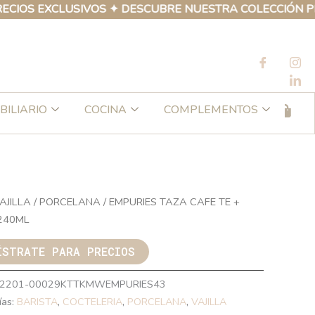
EXCLUSIVOS ✦ DESCUBRE NUESTRA COLECCIÓN PROPIA D
BILIARIO
COCINA
COMPLEMENTOS
AJILLA
/
PORCELANA
/ EMPURIES TAZA CAFE TE +
240ML
ÍSTRATE PARA PRECIOS
2201-00029KTTKMWEMPURIES43
ías:
BARISTA
,
COCTELERIA
,
PORCELANA
,
VAJILLA