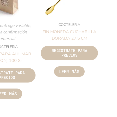
COCTELERIA
entrega variable,
FIN MONEDA CUCHARILLA
 a confirmación
DORADA 27.5 CM
omercial.
OCTELERIA
REGÍSTRATE PARA
 PARA AHUMAR
PRECIOS
MON) 100 Gr
LEER MÁS
STRATE PARA
PRECIOS
EER MÁS