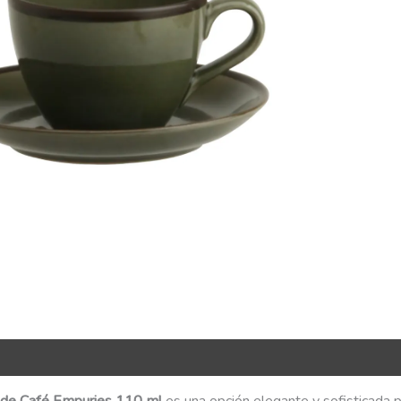
R Code