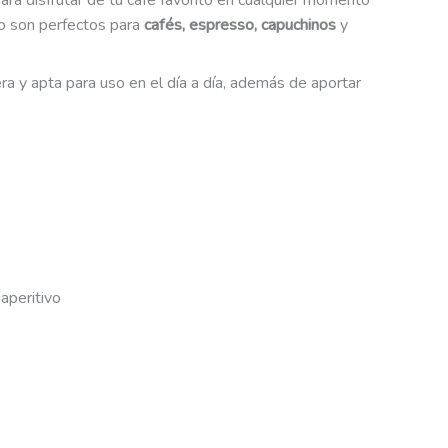
ara disfrutar de tu café favorito en cualquier momento
go son perfectos para
cafés, espresso, capuchinos
y
era y apta para uso en el día a día, además de aportar
aperitivo