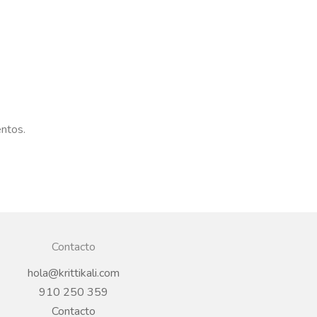
entos.
Contacto
hola@krittikali.com
910 250 359
Contacto