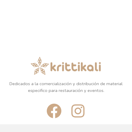
Dedicados a la comercialización y distribución de material
especifico para restauración y eventos.
F
I
a
n