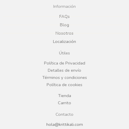
c
s
Información
e
t
FAQs
Blog
b
a
Nosotros
Localización
o
g
Útiles
o
r
Política de Privacidad
Detalles de envío
k
a
Términos y condiciones
Política de cookies
m
Tienda
Carrito
Contacto
hola@krittikali.com