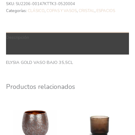
SKU:
SU2206-00147KTTK3-0520004
Categorías:
CLÁSICO
,
COPAS Y VASOS
,
CRISTAL
,
ESPACIOS
Descripción
QR Code
ELYSIA GOLD VASO BAJO 35,5CL
Productos relacionados