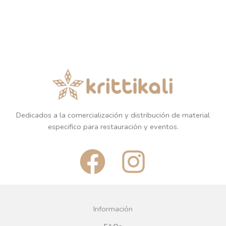
Dedicados a la comercialización y distribución de material
especifico para restauración y eventos.
F
I
a
n
c
s
Información