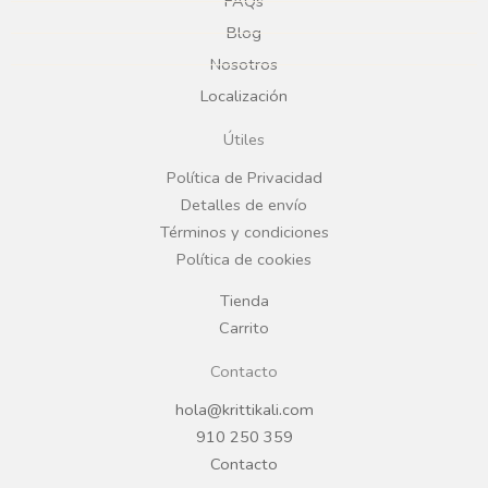
e
t
FAQs
Blog
b
a
Nosotros
Localización
o
g
Útiles
o
r
Política de Privacidad
Detalles de envío
k
a
Términos y condiciones
Política de cookies
m
Tienda
Carrito
Contacto
hola@krittikali.com
910 250 359
Contacto