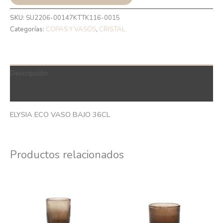
SKU:
SU2206-00147KTTK116-0015
Categorías:
COPAS Y VASOS
,
CRISTAL
Descripción
QR Code
ELYSIA ECO VASO BAJO 36CL
Productos relacionados