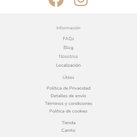
a
n
c
s
Información
e
t
FAQs
Blog
b
a
Nosotros
Localización
o
g
Útiles
o
r
Política de Privacidad
Detalles de envío
k
a
Términos y condiciones
Política de cookies
m
Tienda
Carrito