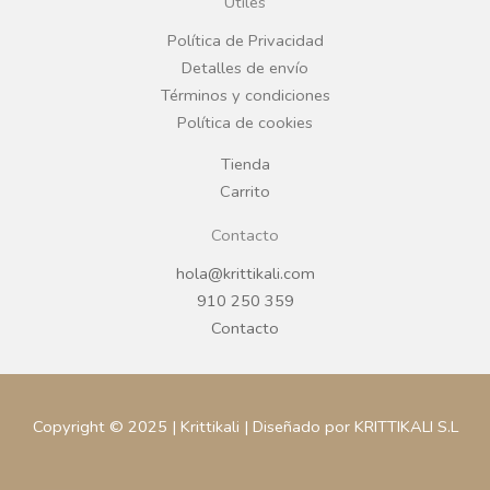
Útiles
o
r
Política de Privacidad
Detalles de envío
k
a
Términos y condiciones
Política de cookies
m
Tienda
Carrito
Contacto
hola@krittikali.com
910 250 359
Contacto
Copyright © 2025 | Krittikali | Diseñado por KRITTIKALI S.L