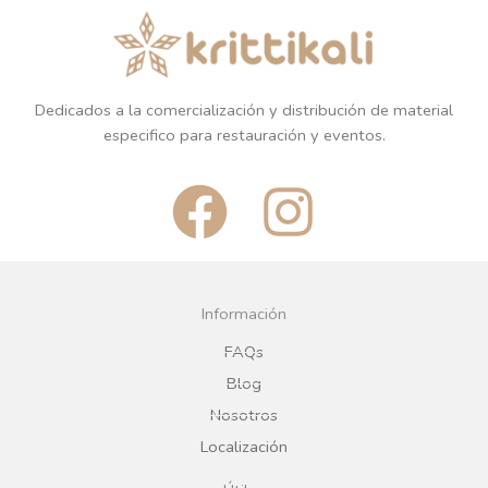
Dedicados a la comercialización y distribución de material
especifico para restauración y eventos.
F
I
a
n
c
s
Información
e
t
FAQs
Blog
b
a
Nosotros
Localización
o
g