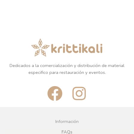
Dedicados a la comercialización y distribución de material
especifico para restauración y eventos.
F
I
a
n
c
s
Información
FAQs