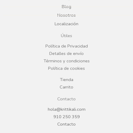
e
t
Blog
b
a
Nosotros
Localización
o
g
Útiles
o
r
Política de Privacidad
Detalles de envío
k
a
Términos y condiciones
Política de cookies
m
Tienda
Carrito
Contacto
hola@krittikali.com
910 250 359
Contacto