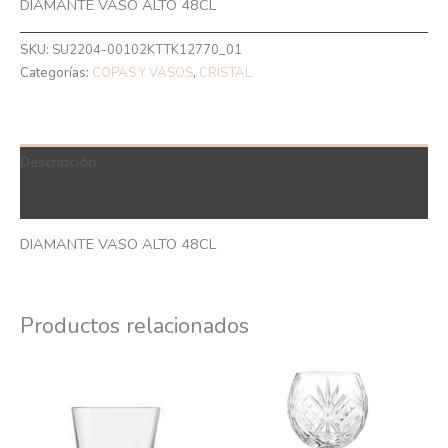
DIAMANTE VASO ALTO 48CL
SKU:
SU2204-00102KTTK12770_01
Categorías:
COPAS Y VASOS
,
CRISTAL
Descripción
QR Code
DIAMANTE VASO ALTO 48CL
Productos relacionados