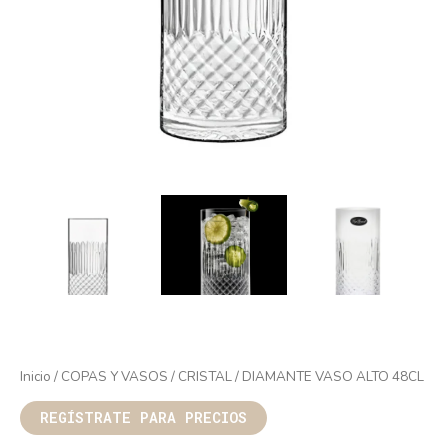
Inicio
/
COPAS Y VASOS
/
CRISTAL
/ DIAMANTE VASO ALTO 48CL
REGÍSTRATE PARA PRECIOS