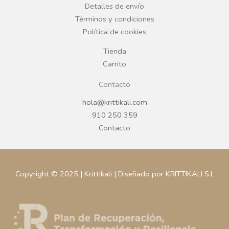
Detalles de envío
k
a
Términos y condiciones
Política de cookies
m
Tienda
Carrito
Contacto
hola@krittikali.com
910 250 359
Contacto
Copyright © 2025 | Krittikali | Diseñado por KRITTIKALI S.L