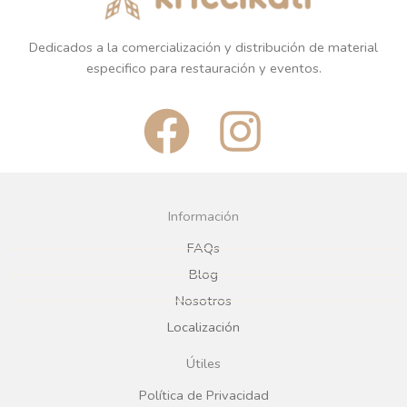
Dedicados a la comercialización y distribución de material
especifico para restauración y eventos.
F
I
a
n
c
s
Información
e
t
FAQs
Blog
b
a
Nosotros
Localización
o
g
Útiles
o
r
Política de Privacidad