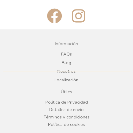
F
I
a
n
c
s
Información
e
t
FAQs
Blog
b
a
Nosotros
Localización
o
g
Útiles
o
r
Política de Privacidad
Detalles de envío
k
a
Términos y condiciones
Política de cookies