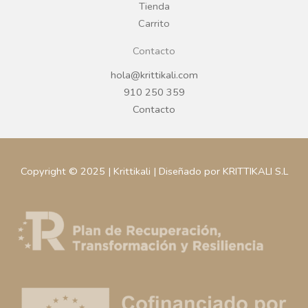
m
Tienda
Carrito
Contacto
hola@krittikali.com
910 250 359
Contacto
Copyright © 2025 | Krittikali | Diseñado por KRITTIKALI S.L