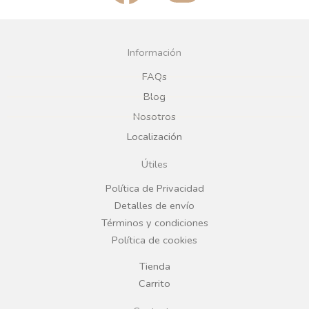
a
n
c
s
Información
e
t
FAQs
Blog
b
a
Nosotros
Localización
o
g
Útiles
o
r
Política de Privacidad
Detalles de envío
k
a
Términos y condiciones
Política de cookies
m
Tienda
Carrito