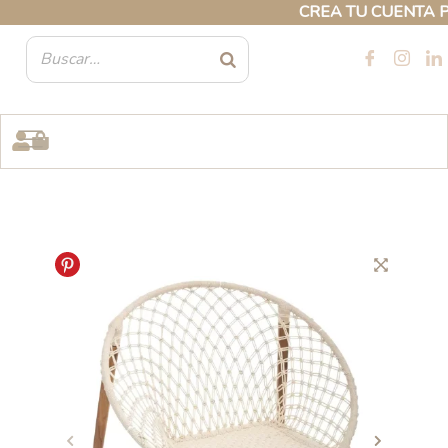
Ir
CREA TU CUENTA PROF
al
contenido