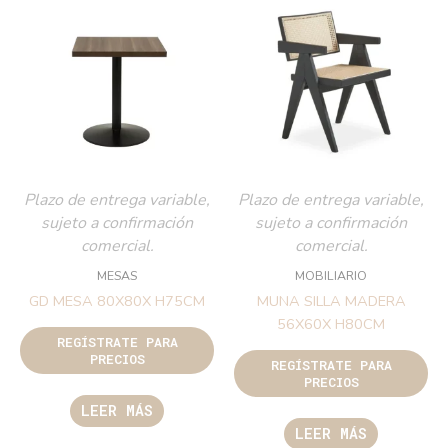
Plazo de entrega variable,
Plazo de entrega variable,
sujeto a confirmación
sujeto a confirmación
comercial.
comercial.
MESAS
MOBILIARIO
GD MESA 80X80X H75CM
MUNA SILLA MADERA
56X60X H80CM
REGÍSTRATE PARA
PRECIOS
REGÍSTRATE PARA
PRECIOS
LEER MÁS
LEER MÁS