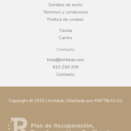
Detalles de envío
k
a
Términos y condiciones
Política de cookies
m
Tienda
Carrito
Contacto
hola@krittikali.com
910 250 359
Contacto
Copyright © 2025 | Krittikali | Diseñado por KRITTIKALI S.L