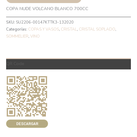
COPA NUDE VOLCANO BLANCO 700CC
SKU:
SU2206-00147KTTK3-132020
Categorías:
COPAS Y VASOS
,
CRISTAL
,
CRISTAL SOPLADO
,
SOMMELIER
,
VINO
QR Code
DESCARGAR