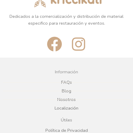
Dedicados a la comercialización y distribución de material
especifico para restauración y eventos.
F
I
a
n
c
s
Información
e
t
FAQs
Blog
b
a
Nosotros
Localización
o
g
Útiles
o
r
Política de Privacidad