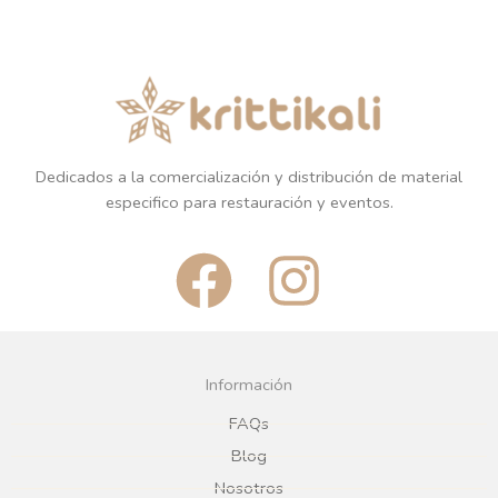
Dedicados a la comercialización y distribución de material
especifico para restauración y eventos.
F
I
a
n
c
s
Información
e
t
FAQs
Blog
b
a
Nosotros