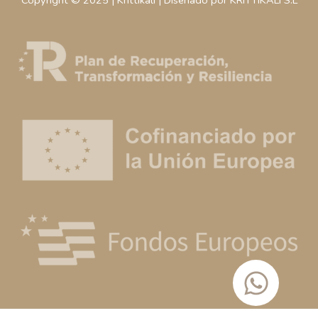
Copyright © 2025 | Krittikali | Diseñado por KRITTIKALI S.L