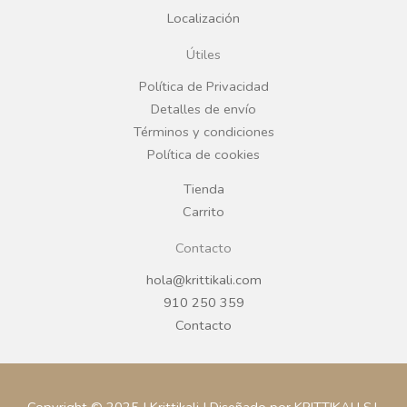
Localización
o
g
Útiles
o
r
Política de Privacidad
Detalles de envío
k
a
Términos y condiciones
Política de cookies
m
Tienda
Carrito
Contacto
hola@krittikali.com
910 250 359
Contacto