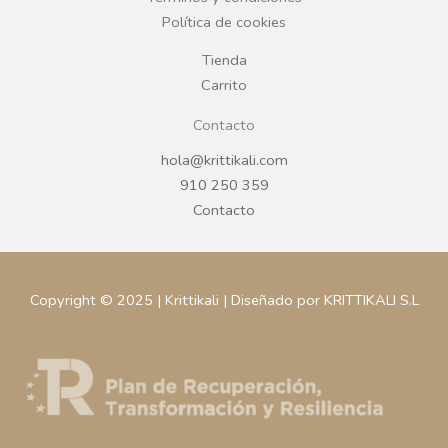
k
a
Política de cookies
m
Tienda
Carrito
Contacto
hola@krittikali.com
910 250 359
Contacto
Copyright © 2025 | Krittikali | Diseñado por KRITTIKALI S.L