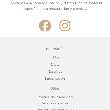
Dedicados a la comercialización y distribución de material
especifico para restauración y eventos.
F
I
a
n
c
s
Información
e
t
FAQs
Blog
b
a
Nosotros
Localización
o
g
Útiles
o
r
Política de Privacidad
Detalles de envío
Términos y condiciones