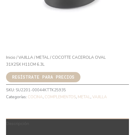
Inicio
/
VAJILLA
/
METAL
/ COCOTTE CACEROLA OVAL
31X25X H11CM 6.3L
REGÍSTRATE PARA PRECIOS
SKU:
SU2201-00044KTTK25935
Categorías:
COCINA
,
COMPLEMENTOS
,
METAL
,
VAJILLA
Descripción
QR Code