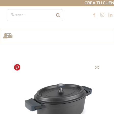
Ir
CREA TU CUENTA 
al
contenido