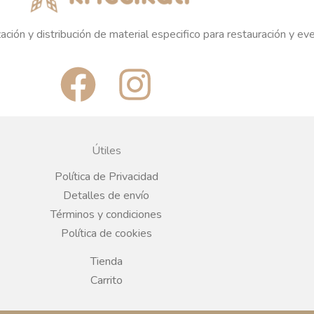
ación y distribución de material especifico para restauración y ev
F
I
a
n
c
s
Útiles
e
t
Política de Privacidad
Detalles de envío
b
a
Términos y condiciones
Política de cookies
o
g
Tienda
o
r
Carrito