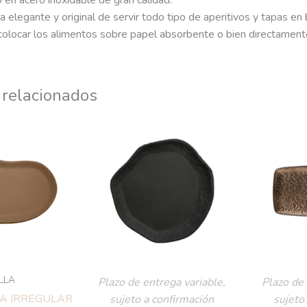
 en acero inoxidable de gran calidad.
 elegante y original de servir todo tipo de aperitivos y tapas en b
olocar los alimentos sobre papel absorbente o bien directamente 
 relacionados
ILLA
Plazo de entrega variable,
Plazo de 
A IRREGULAR
sujeto a confirmación
sujeto