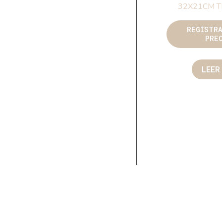
32X21CM 
REGÍSTR
PRE
LEER