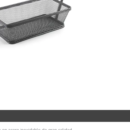
R Code