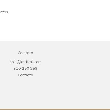
entos.
Contacto
hola@krittikali.com
910 250 359
Contacto