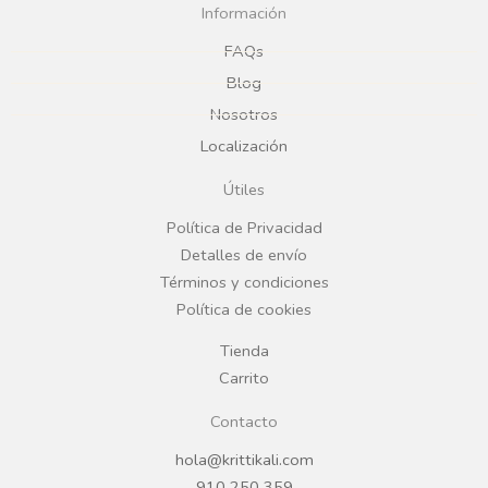
c
s
Información
e
t
FAQs
Blog
b
a
Nosotros
Localización
o
g
Útiles
o
r
Política de Privacidad
Detalles de envío
k
a
Términos y condiciones
Política de cookies
m
Tienda
Carrito
Contacto
hola@krittikali.com
910 250 359