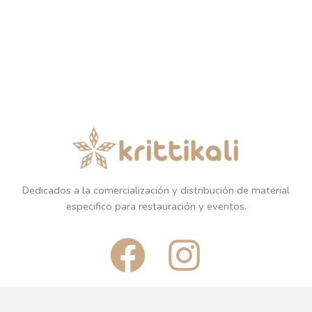
Dedicados a la comercialización y distribución de material
especifico para restauración y eventos.
F
I
a
n