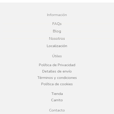
a
n
c
s
Información
e
t
FAQs
Blog
b
a
Nosotros
Localización
o
g
Útiles
o
r
Política de Privacidad
Detalles de envío
k
a
Términos y condiciones
Política de cookies
m
Tienda
Carrito
Contacto