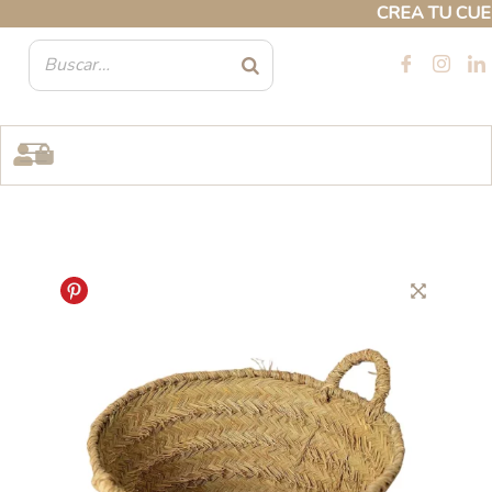
Ir
CREA TU CUENTA
al
contenido