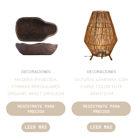
DECORACIONES
DECORACIONES
MADERA ENVJECIDA
NATURAL LÁMPARA CON
FORMAS IRREGULARES
CABLE COLOR YUTE
ORGANIC 46X27,5XH14CM
48XH72CM
REGÍSTRATE PARA
REGÍSTRATE PARA
PRECIOS
PRECIOS
LEER MÁS
LEER MÁS