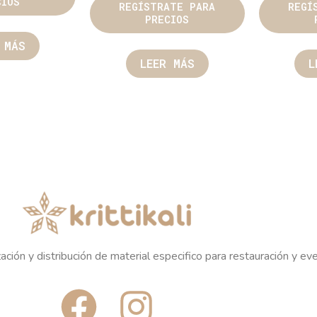
CIOS
REGÍSTRATE PARA
REGÍ
PRECIOS
 MÁS
LEER MÁS
L
ación y distribución de material especifico para restauración y ev
F
I