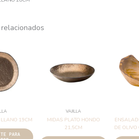
 LLANO 28CM
 relacionados
ILLA
VAJILLA
 LLANO 19CM
MIDAS PLATO HONDO
ENSALAD
21,5CM
DE OLIVO 
ATE PARA