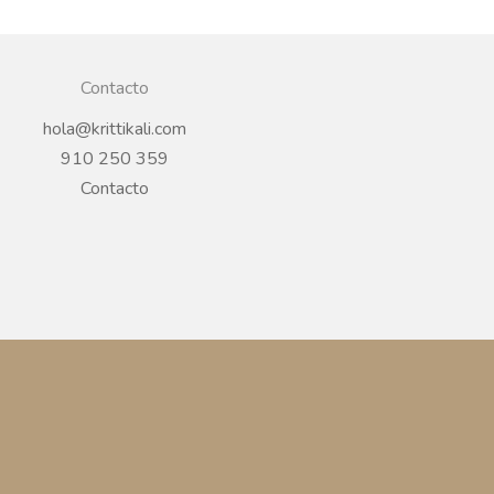
Contacto
hola@krittikali.com
910 250 359
Contacto