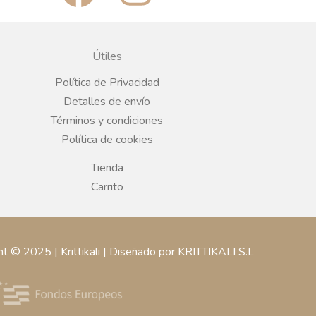
a
n
c
s
Útiles
e
t
Política de Privacidad
Detalles de envío
b
a
Términos y condiciones
Política de cookies
o
g
Tienda
o
r
Carrito
k
a
ht © 2025 | Krittikali | Diseñado por KRITTIKALI S.L
m