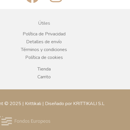
a
n
c
s
Útiles
e
t
Política de Privacidad
Detalles de envío
b
a
Términos y condiciones
Política de cookies
o
g
Tienda
o
r
Carrito
k
a
ht © 2025 | Krittikali | Diseñado por KRITTIKALI S.L
m