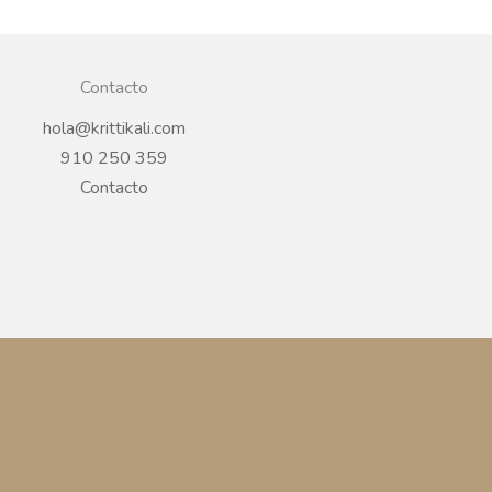
Contacto
hola@krittikali.com
910 250 359
Contacto