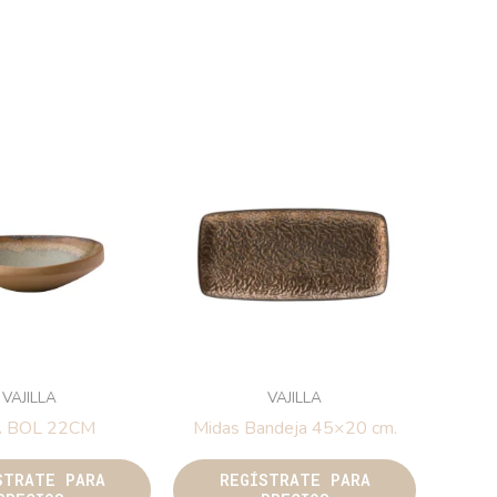
VAJILLA
VAJILLA
 BOL 22CM
Midas Bandeja 45×20 cm.
STRATE PARA
REGÍSTRATE PARA