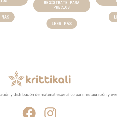
CIOS
REGÍSTRATE PARA
PRECIOS
 MÁS
L
LEER MÁS
ación y distribución de material especifico para restauración y ev
F
I