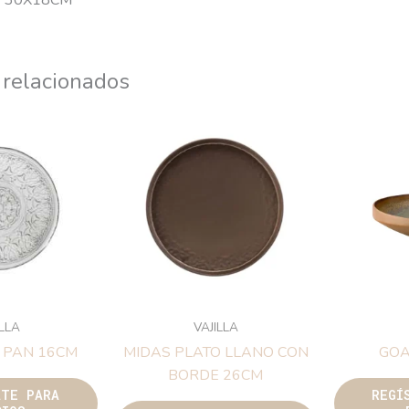
E 30X18CM
 relacionados
ILLA
VAJILLA
 PAN 16CM
MIDAS PLATO LLANO CON
GOA
BORDE 26CM
ATE PARA
REGÍ