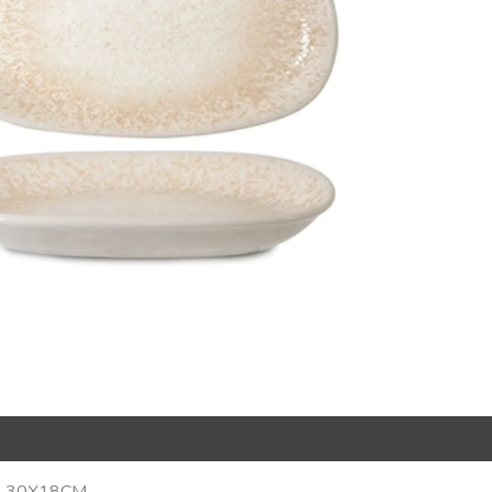
R Code