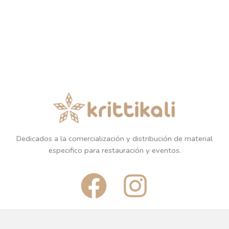
Dedicados a la comercialización y distribución de material
especifico para restauración y eventos.
F
I
a
n