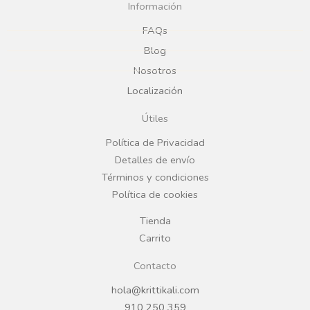
c
s
Información
e
t
FAQs
Blog
b
a
Nosotros
Localización
o
g
Útiles
o
r
Política de Privacidad
Detalles de envío
k
a
Términos y condiciones
Política de cookies
m
Tienda
Carrito
Contacto
hola@krittikali.com
910 250 359