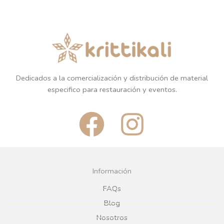
Dedicados a la comercialización y distribución de material
especifico para restauración y eventos.
F
I
a
n
c
s
Información
e
t
FAQs
Blog
b
a
Nosotros