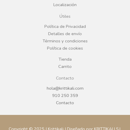
Localización
o
g
Útiles
o
r
Política de Privacidad
Detalles de envío
k
a
Términos y condiciones
Política de cookies
m
Tienda
Carrito
Contacto
hola@krittikali.com
910 250 359
Contacto
Copyright © 2025 | Krittikali | Diseñado por KRITTIKALI S.L