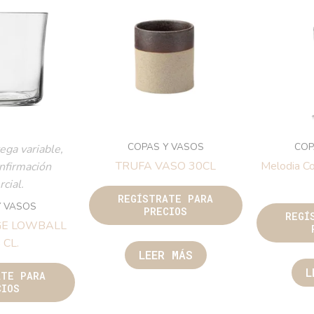
COPAS Y VASOS
COP
ega variable,
TRUFA VASO 30CL
Melodia C
onfirmación
cial.
REGÍSTRATE PARA
Y VASOS
PRECIOS
REGÍ
GE LOWBALL
 CL.
LEER MÁS
L
ATE PARA
CIOS