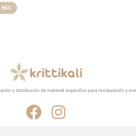
 MÁS
ación y distribución de material especifico para restauración y ev
F
I
a
n