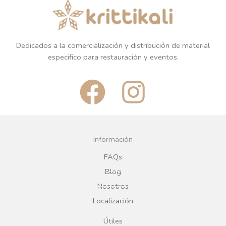
Dedicados a la comercialización y distribución de material
especifico para restauración y eventos.
F
I
a
n
c
s
Información
e
t
FAQs
Blog
b
a
Nosotros
Localización
o
g
Útiles