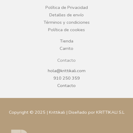
o
r
Política de Privacidad
Detalles de envío
k
a
Términos y condiciones
Política de cookies
m
Tienda
Carrito
Contacto
hola@krittikali.com
910 250 359
Contacto
Copyright © 2025 | Krittikali | Diseñado por KRITTIKALI S.L