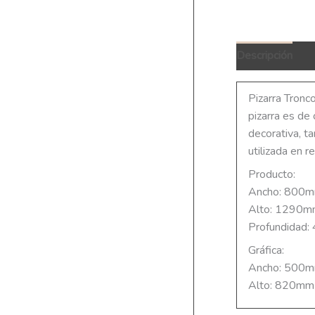
Descripción
Q
Pizarra Tronc
pizarra es de 
decorativa, t
utilizada en r
Producto:
Ancho: 800
Alto: 1290
Profundidad
Gráfica:
Ancho: 500
Alto: 820mm