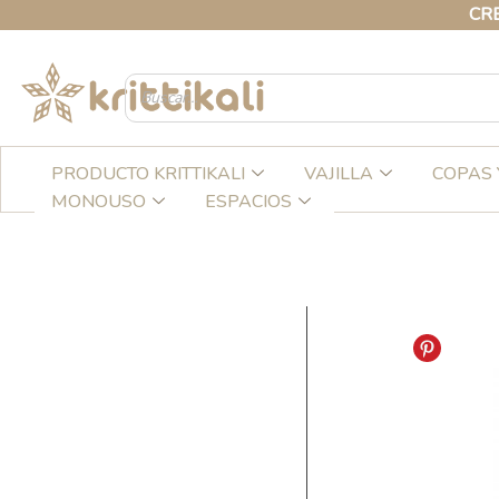
Ir
CREA TU C
al
contenido
PRODUCTO KRITTIKALI
VAJILLA
COPAS 
MONOUSO
ESPACIOS