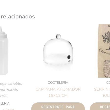
 relacionados
COCTELERIA
C
ega variable,
CAMPANA AHUMADOR
SERRIN
onfirmación
16×12 CM
(OL
cial.
LERIA
REGÍSTRATE PARA
REGÍ