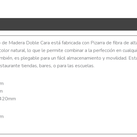
R Code
o de Madera Doble Cara está fabricada con Pizarra de fibra de alt
color natural, lo que le permite combinar a la perfección en cualqui
ambién, es plegable para un fácil almacenamiento y movilidad. Est
estaurante tiendas, bares, o para las escuelas.
mm
mm
: 420mm
mm