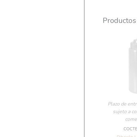
Productos
Plazo de entr
sujeto a c
comer
COCTE