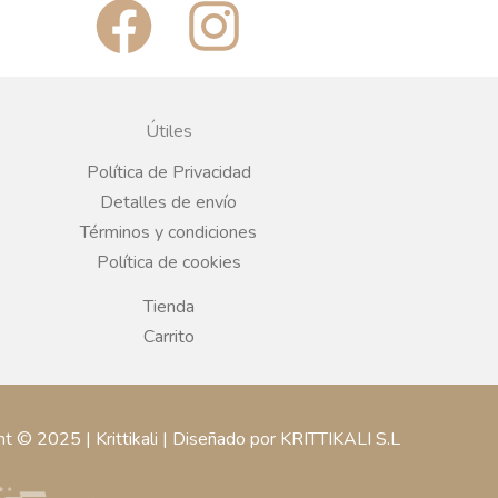
F
I
a
n
c
s
Útiles
e
t
Política de Privacidad
Detalles de envío
b
a
Términos y condiciones
Política de cookies
o
g
Tienda
o
r
Carrito
k
a
ht © 2025 | Krittikali | Diseñado por KRITTIKALI S.L
m