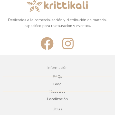
Dedicados a la comercialización y distribución de material
especifico para restauración y eventos.
F
I
a
n
c
s
Información
e
t
FAQs
Blog
b
a
Nosotros
Localización
o
g
Útiles