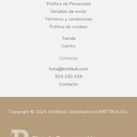
o
r
Política de Privacidad
Detalles de envío
k
a
Términos y condiciones
Política de cookies
m
Tienda
Carrito
Contacto
hola@krittikali.com
910 250 359
Contacto
Copyright © 2025 | Krittikali | Diseñado por KRITTIKALI S.L