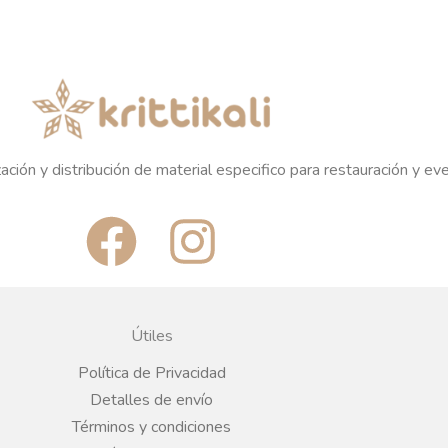
ación y distribución de material especifico para restauración y ev
F
I
a
n
c
s
Útiles
e
t
Política de Privacidad
Detalles de envío
b
a
Términos y condiciones