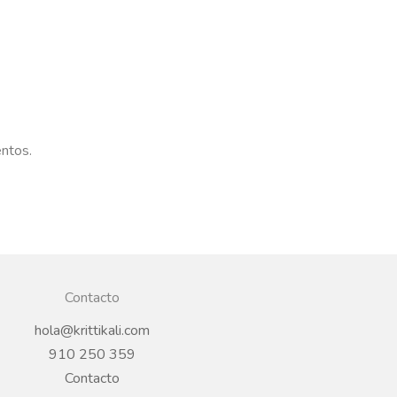
entos.
Contacto
hola@krittikali.com
910 250 359
Contacto