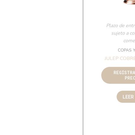
Plazo de entr
sujeto a c
comer
COPAS 
JULEP COBR
REGÍSTR
PRE
LEER