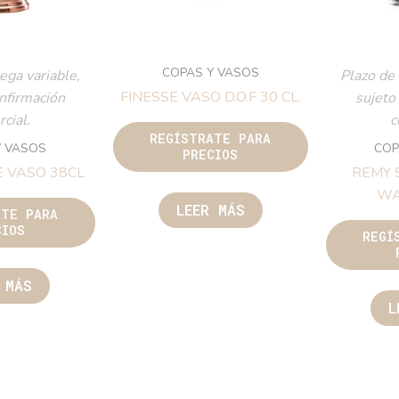
COPAS Y VASOS
ega variable,
Plazo de 
FINESSE VASO D.O.F 30 CL.
onfirmación
sujeto
cial.
c
REGÍSTRATE PARA
Y VASOS
COP
PRECIOS
E VASO 38CL
REMY 
WA
LEER MÁS
ATE PARA
CIOS
REGÍ
 MÁS
L