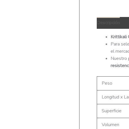
Descripción
I
Krittikali
Para sel
el merca
Nuestro p
resistenc
Peso
Longitud x La
Superficie
Volumen