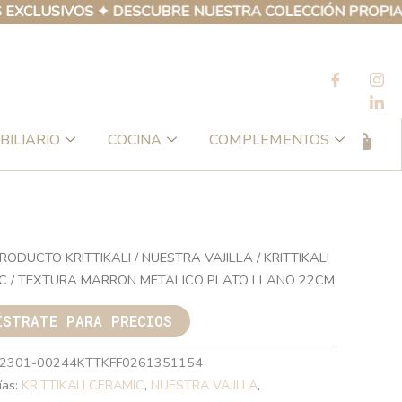
SIVOS ✦ DESCUBRE NUESTRA COLECCIÓN PROPIA DE PRO
BILIARIO
COCINA
COMPLEMENTOS
RODUCTO KRITTIKALI
/
NUESTRA VAJILLA
/
KRITTIKALI
C
/ TEXTURA MARRON METALICO PLATO LLANO 22CM
ÍSTRATE PARA PRECIOS
2301-00244KTTKFF0261351154
ías:
KRITTIKALI CERAMIC
,
NUESTRA VAJILLA
,