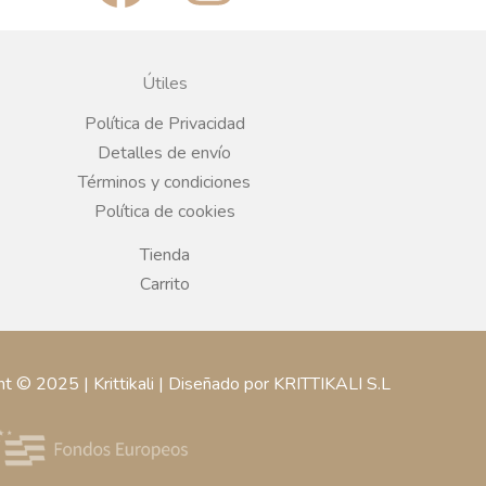
a
n
c
s
Útiles
e
t
Política de Privacidad
Detalles de envío
b
a
Términos y condiciones
Política de cookies
o
g
Tienda
o
r
Carrito
k
a
ht © 2025 | Krittikali | Diseñado por KRITTIKALI S.L
m