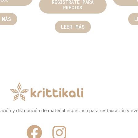
REGÍSTRATE PARA
PRECIOS
 MÁS
L
LEER MÁS
ación y distribución de material especifico para restauración y ev
F
I