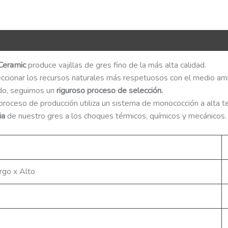
nformación adicional
QR Code
 Ceramic
produce vajillas de gres fino de la más alta calidad.
eccionar los recursos naturales más respetuosos con el medio am
do, seguimos un
riguroso proceso de selección.
roceso de producción utiliza un sistema de monococción a alta t
ia
de nuestro gres a los choques térmicos, químicos y mecánicos.
rgo x Alto