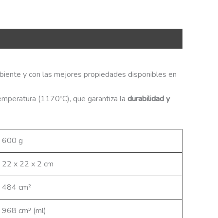
biente y con las mejores propiedades disponibles en
emperatura (1170ºC), que garantiza la
durabilidad y
600 g
22 x 22 x 2 cm
484 cm²
968 cm³ (ml)