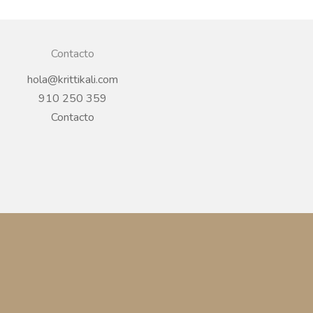
Contacto
hola@krittikali.com
910 250 359
Contacto