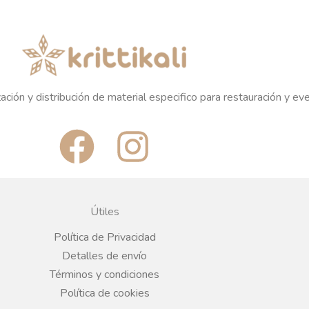
ación y distribución de material especifico para restauración y ev
F
I
a
n
c
s
Útiles
e
t
Política de Privacidad
Detalles de envío
b
a
Términos y condiciones
Política de cookies