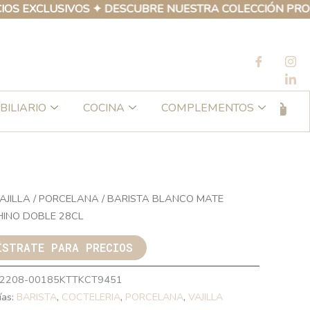
XCLUSIVOS ✦ DESCUBRE NUESTRA COLECCIÓN PROPIA DE 
BILIARIO
COCINA
COMPLEMENTOS
AJILLA
/
PORCELANA
/ BARISTA BLANCO MATE
INO DOBLE 28CL
ÍSTRATE PARA PRECIOS
2208-00185KTTKCT9451
ías:
BARISTA
,
COCTELERIA
,
PORCELANA
,
VAJILLA