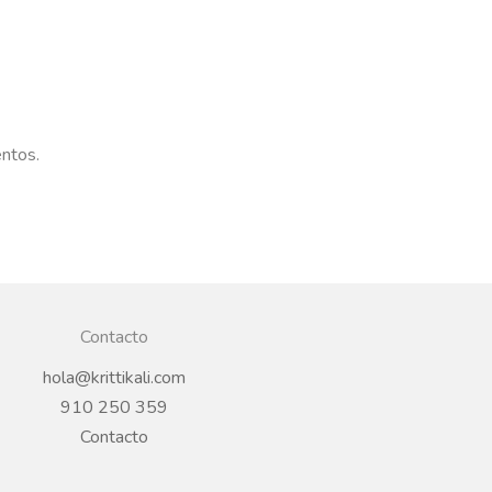
entos.
Contacto
hola@krittikali.com
910 250 359
Contacto