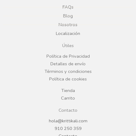
e
t
FAQs
Blog
b
a
Nosotros
Localización
o
g
Útiles
o
r
Política de Privacidad
Detalles de envío
k
a
Términos y condiciones
Política de cookies
m
Tienda
Carrito
Contacto
hola@krittikali.com
910 250 359