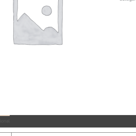
ional
QR Code