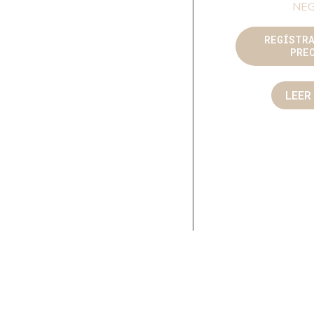
NE
REGÍSTR
PRE
LEER