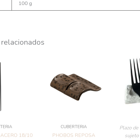
100 g
 relacionados
TERIA
CUBERTERIA
Plazo de 
 ACERO 18/10
PHOBOS REPOSA
sujeto