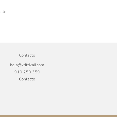
entos.
Contacto
hola@krittikali.com
910 250 359
Contacto