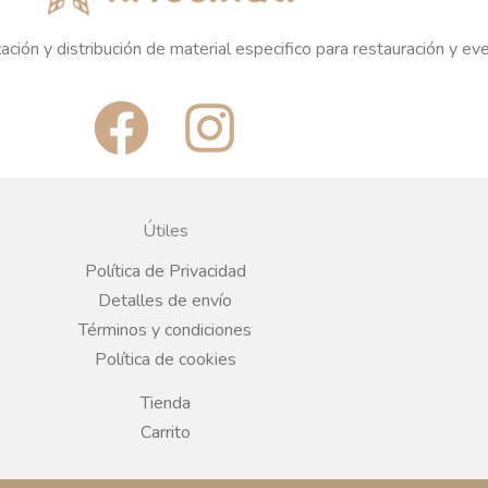
ación y distribución de material especifico para restauración y ev
F
I
a
n
c
s
Útiles
e
t
Política de Privacidad
Detalles de envío
b
a
Términos y condiciones
Política de cookies
o
g
Tienda
o
r
Carrito