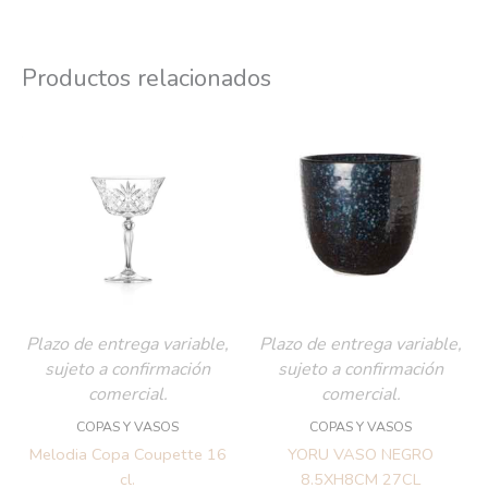
Productos relacionados
Plazo de entrega variable,
Plazo de entrega variable,
sujeto a confirmación
sujeto a confirmación
comercial.
comercial.
COPAS Y VASOS
COPAS Y VASOS
Melodia Copa Coupette 16
YORU VASO NEGRO
cl.
8.5XH8CM 27CL