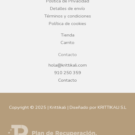
o
r
Política de Privacidad
Detalles de envío
k
a
Términos y condiciones
Política de cookies
m
Tienda
Carrito
Contacto
hola@krittikali.com
910 250 359
Contacto
Copyright © 2025 | Krittikali | Diseñado por KRITTIKALI S.L