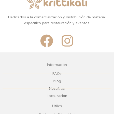
Dedicados a la comercialización y distribución de material
especifico para restauración y eventos.
F
I
a
n
c
s
Información
e
t
FAQs
Blog
b
a
Nosotros
Localización
o
g
Útiles