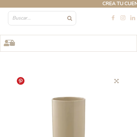
Ir
CREA TU CUENTA 
al
contenido