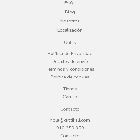
e
t
FAQs
Blog
b
a
Nosotros
Localización
o
g
Útiles
o
r
Política de Privacidad
Detalles de envío
k
a
Términos y condiciones
Política de cookies
m
Tienda
Carrito
Contacto
hola@krittikali.com
910 250 359
Contacto