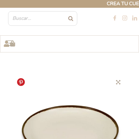
Ir
CREA TU CUENTA
al
contenido