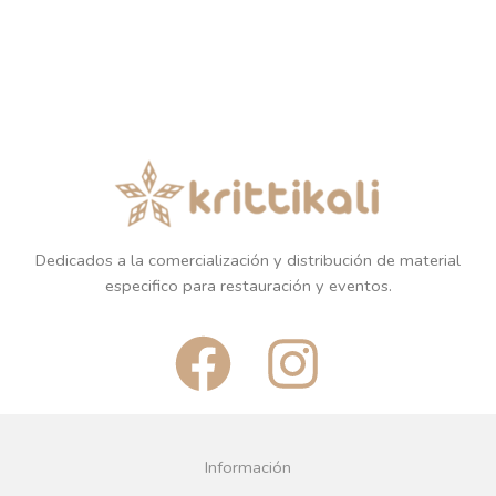
Dedicados a la comercialización y distribución de material
especifico para restauración y eventos.
F
I
a
n
c
s
Información