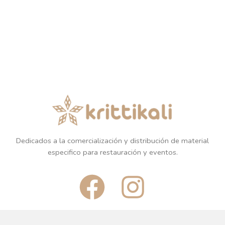
Dedicados a la comercialización y distribución de material
especifico para restauración y eventos.
F
I
a
n