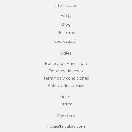
c
s
Información
e
t
FAQs
Blog
b
a
Nosotros
Localización
o
g
Útiles
o
r
Política de Privacidad
Detalles de envío
k
a
Términos y condiciones
Política de cookies
m
Tienda
Carrito
Contacto
hola@krittikali.com