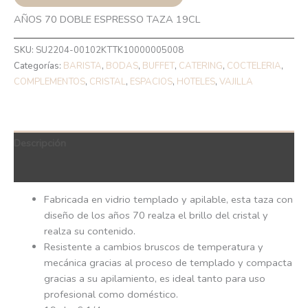
AÑOS 70 DOBLE ESPRESSO TAZA 19CL
SKU:
SU2204-00102KTTK10000005008
Categorías:
BARISTA
,
BODAS
,
BUFFET
,
CATERING
,
COCTELERIA
,
COMPLEMENTOS
,
CRISTAL
,
ESPACIOS
,
HOTELES
,
VAJILLA
Descripción
QR Code
Fabricada en vidrio templado y apilable, esta taza con
diseño de los años 70 realza el brillo del cristal y
realza su contenido.
Resistente a cambios bruscos de temperatura y
mecánica gracias al proceso de templado y compacta
gracias a su apilamiento, es ideal tanto para uso
profesional como doméstico.