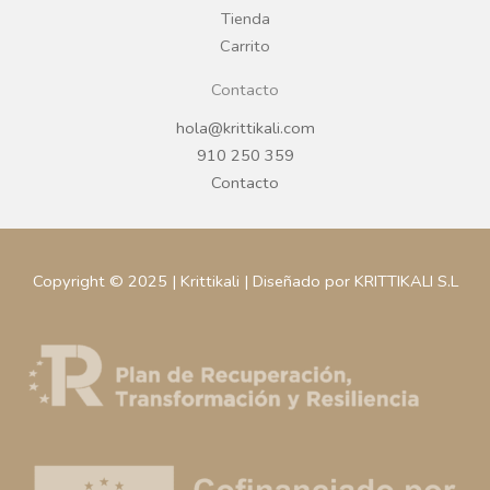
m
Tienda
Carrito
Contacto
hola@krittikali.com
910 250 359
Contacto
Copyright © 2025 | Krittikali | Diseñado por KRITTIKALI S.L