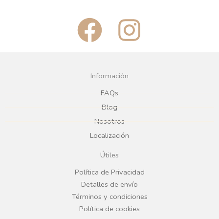
F
I
a
n
c
s
Información
e
t
FAQs
Blog
b
a
Nosotros
Localización
o
g
Útiles
o
r
Política de Privacidad
Detalles de envío
k
a
Términos y condiciones
Política de cookies