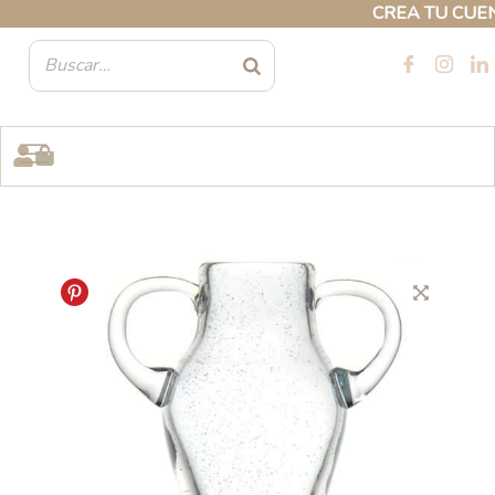
Ir
CREA TU CUENTA
al
contenido