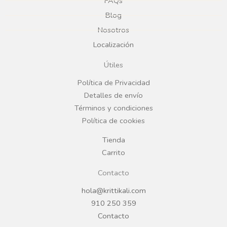
e
t
FAQs
Blog
b
a
Nosotros
Localización
o
g
Útiles
o
r
Política de Privacidad
Detalles de envío
k
a
Términos y condiciones
Política de cookies
m
Tienda
Carrito
Contacto
hola@krittikali.com
910 250 359
Contacto