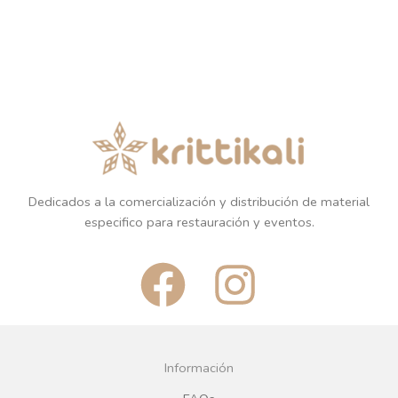
Dedicados a la comercialización y distribución de material
especifico para restauración y eventos.
F
I
a
n
c
s
Información