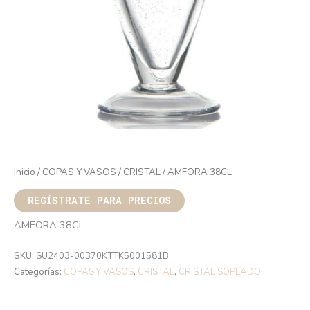
Inicio
/
COPAS Y VASOS
/
CRISTAL
/ AMFORA 38CL
REGÍSTRATE PARA PRECIOS
AMFORA 38CL
SKU:
SU2403-00370KTTK5001581B
Categorías:
COPAS Y VASOS
,
CRISTAL
,
CRISTAL SOPLADO