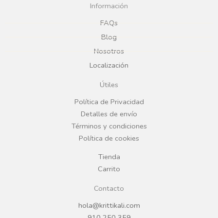
c
s
Información
e
t
FAQs
Blog
b
a
Nosotros
Localización
o
g
Útiles
o
r
Política de Privacidad
Detalles de envío
k
a
Términos y condiciones
Política de cookies
m
Tienda
Carrito
Contacto
hola@krittikali.com
910 250 359