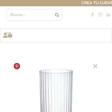
Ir
CREA TU CUENTA 
al
contenido