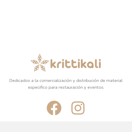
Dedicados a la comercialización y distribución de material
especifico para restauración y eventos.
F
I
a
n