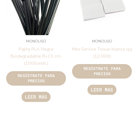
MONOUSO
MONOUSO
Pajita PLA Negra
Mini Service Tissue blanca qq
Biodegradable 8×15 cm.
(12.000)
(1000unds.)
REGÍSTRATE PARA
PRECIOS
REGÍSTRATE PARA
PRECIOS
LEER MÁS
LEER MÁS