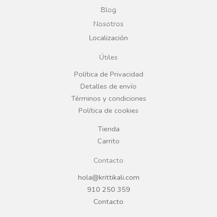
e
t
Blog
b
a
Nosotros
Localización
o
g
Útiles
o
r
Política de Privacidad
Detalles de envío
k
a
Términos y condiciones
Política de cookies
m
Tienda
Carrito
Contacto
hola@krittikali.com
910 250 359
Contacto