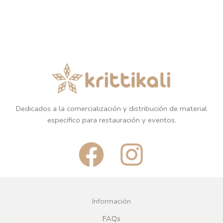
Dedicados a la comercialización y distribución de material
especifico para restauración y eventos.
F
I
a
n
c
s
Información
FAQs