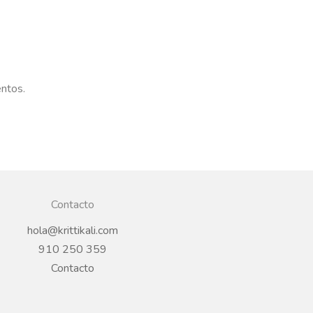
entos.
Contacto
hola@krittikali.com
910 250 359
Contacto