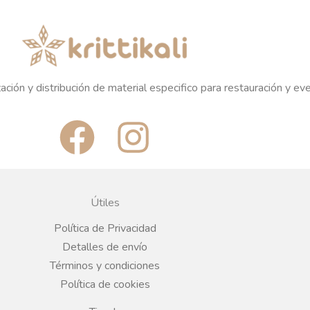
ación y distribución de material especifico para restauración y ev
F
I
a
n
c
s
Útiles
e
t
Política de Privacidad
Detalles de envío
b
a
Términos y condiciones
Política de cookies
o
g