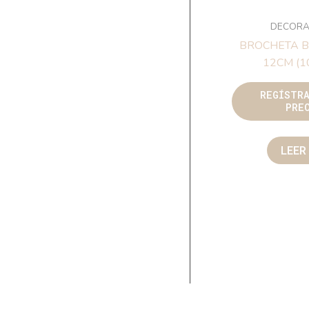
DECORA
BROCHETA 
12CM (10
REGÍSTR
PRE
LEER