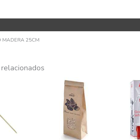
R Code
O MADERA 25CM
 relacionados