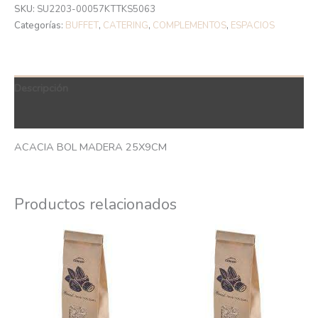
SKU:
SU2203-00057KTTKS5063
Categorías:
BUFFET
,
CATERING
,
COMPLEMENTOS
,
ESPACIOS
Descripción
QR Code
ACACIA BOL MADERA 25X9CM
Productos relacionados