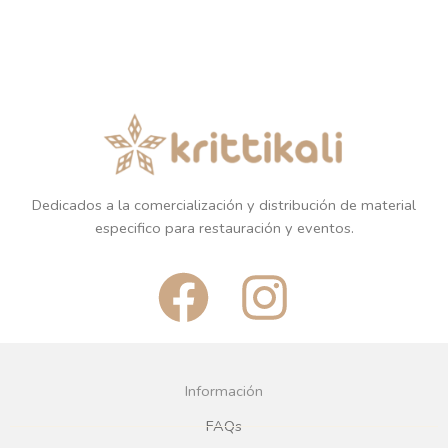
Dedicados a la comercialización y distribución de material
especifico para restauración y eventos.
F
I
a
n
c
s
Información
e
t
FAQs