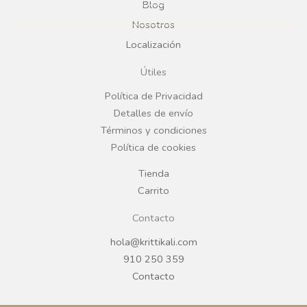
Blog
b
a
Nosotros
Localización
o
g
Útiles
o
r
Política de Privacidad
Detalles de envío
k
a
Términos y condiciones
Política de cookies
m
Tienda
Carrito
Contacto
hola@krittikali.com
910 250 359
Contacto