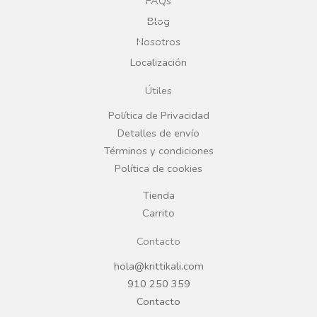
e
t
FAQs
Blog
b
a
Nosotros
Localización
o
g
Útiles
o
r
Política de Privacidad
Detalles de envío
k
a
Términos y condiciones
Política de cookies
m
Tienda
Carrito
Contacto
hola@krittikali.com
910 250 359
Contacto