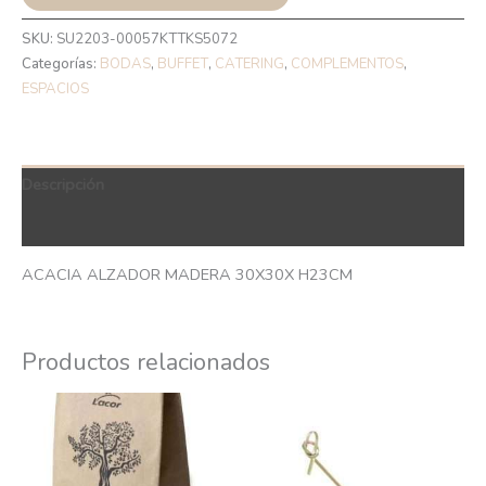
SKU:
SU2203-00057KTTKS5072
Categorías:
BODAS
,
BUFFET
,
CATERING
,
COMPLEMENTOS
,
ESPACIOS
Descripción
QR Code
ACACIA ALZADOR MADERA 30X30X H23CM
Productos relacionados