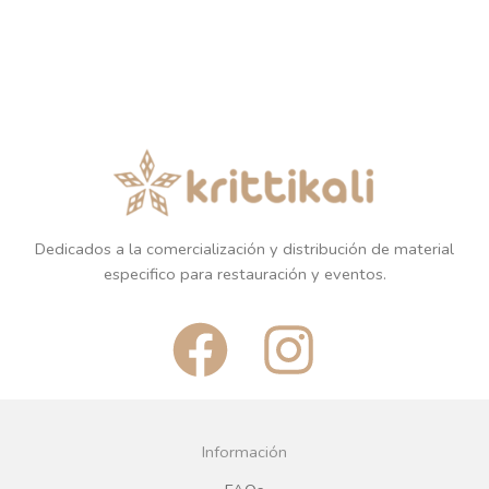
Dedicados a la comercialización y distribución de material
especifico para restauración y eventos.
F
I
a
n
c
s
Información