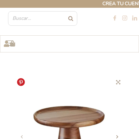
Ir
CREA TU CUENTA 
al
contenido